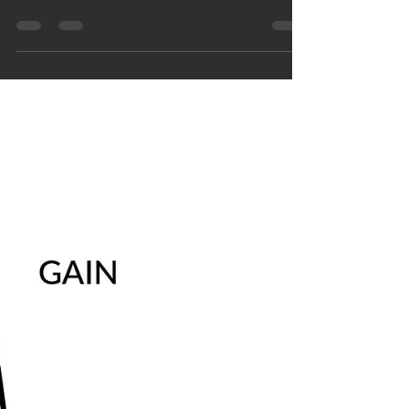
Vous voulez augmenter le bonheur et améliorer
votre humeur ? L'exercice régulier peut être la clé!
Saviez-vous que l'exercice peut...