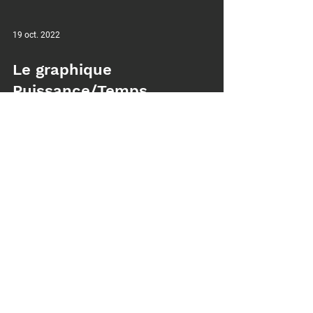
19 oct. 2022
Le graphique
Puissance/Temps
Le graphique Puissance/Temps illustre les 3
principaux systèmes énergétiques : Gain OPEX,
Douleur et Maintien⁠ ⁠ OPEX Gain consiste...