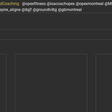
edCoaching
   @opexfitness @isacoachopex @opexmontreal @Mi
pire_aligne @ibjjf @groundlvlbjj @gbmontreal