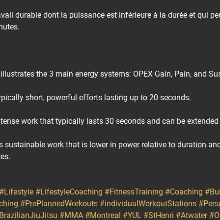
ail durable dont la puissance est inférieure à la durée et qui pe
utes.⁠
llustrates the 3 main energy systems: OPEX Gain, Pain, and Sus
pically short, powerful efforts lasting up to 20 seconds.⁠
ntense work that typically lasts 30 seconds and can be extended 
s sustainable work that is lower in power relative to duration a
s.⁠
#Lifestyle
#LifestyleCoaching
#FitnessTraining
#Coaching
#Bu
ching
#PrePlannedWorkouts
#individualWorkoutStations
#Pers
BrazilianJiuJitsu
#MMA
#Montreal
#YUL
#StHenri
#Atwater
#O