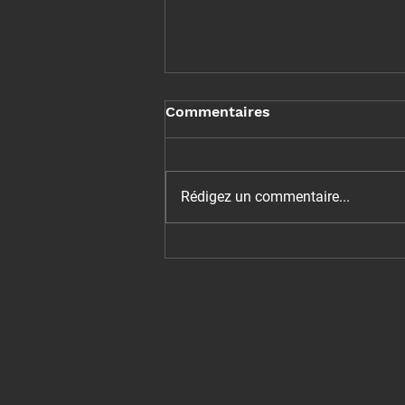
Commentaires
Rédigez un commentaire...
📍 Services offerts au Gym
OPEX Montréal