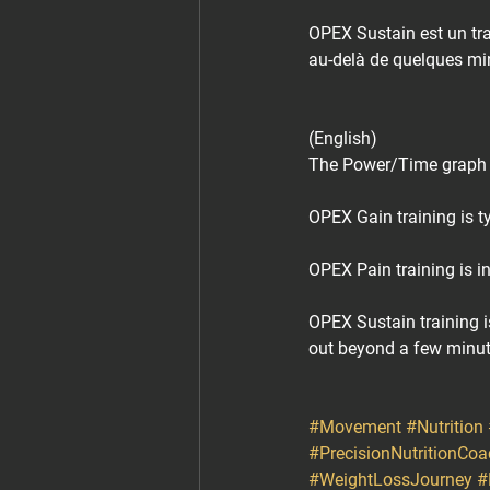
OPEX Sustain est un trav
au-delà de quelques min
(English)
The Power/Time graph i
OPEX Gain training is ty
OPEX Pain training is i
OPEX Sustain training i
out beyond a few minute
#Movement
#Nutrition
#PrecisionNutritionCoa
#WeightLossJourney
#