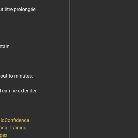
ut être prolongée 
tain⁠
out to minutes.⁠
nd can be extended 
ildConfidence
onalTraining
pex