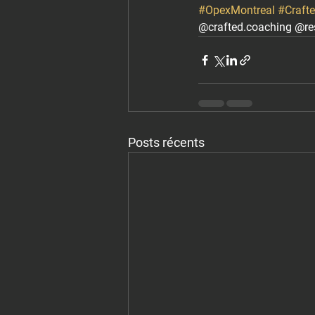
#OpexMontreal
#Craft
@crafted.coaching @res
Posts récents