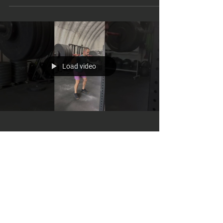
Combien de calories dois-je faire pour brûler mes
bonbons d'Halloween ? vous n'avez PAS besoin de
faire de l'exercice pour gagner votre...
Load video
31 oct. 2022
Myth: Lifting weights can be
dangerous