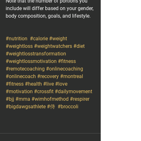
Note that the number of portions you 
include will differ based on your gender, 
body composition, goals, and lifestyle.
#nutrition
#calorie
#weight
#weightloss
#weightwatchers
#diet
#weightlosstransformation
#weightlossmotivation
#fitness
#remotecoaching
#onlinecoaching
#onlinecoach
#recovery
#montreal
#fitness
#health
#live
#love
#motivation
#crossfit
#dailymovement
#bjj
#mma
#wimhofmethod
#respirer
#bigdawgsathlete
#侍
#broccoli