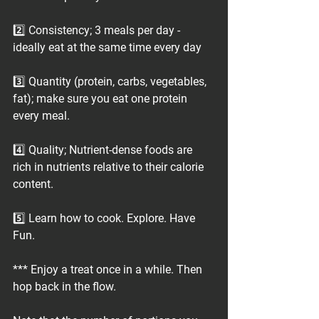
2️⃣ Consistency; 3 meals per day - 
ideally eat at the same time every day
3️⃣ Quantity (protein, carbs, vegetables, 
fat); make sure you eat one protein 
every meal. 
4️⃣ Quality; Nutrient-dense foods are 
rich in nutrients relative to their calorie 
content.
5️⃣ Learn how to cook. Explore. Have 
Fun. 
*** Enjoy a treat once in a while. Then 
hop back in the flow.